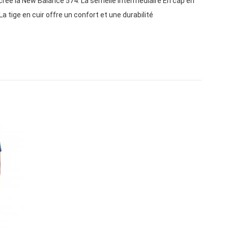
créé la New Balance 574. La semelle intermédiaire En cap en
a tige en cuir offre un confort et une durabilité