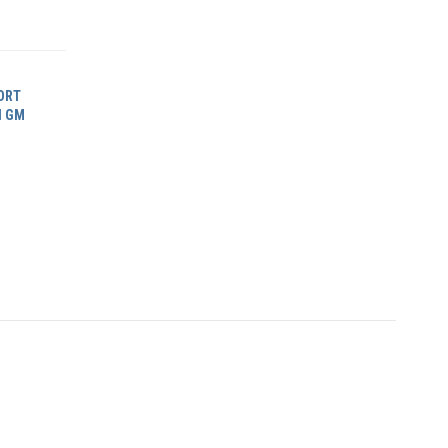
ORT
H GM