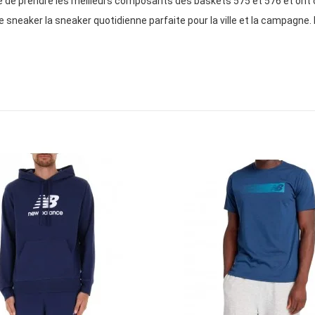
dé de prendre les meilleurs composants des baskets 575 et 576 et ont 
sneaker la sneaker quotidienne parfaite pour la ville et la campagne. L