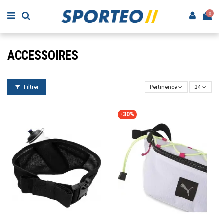
0
ACCESSOIRES
Filtrer
Pertinence
24
-30%