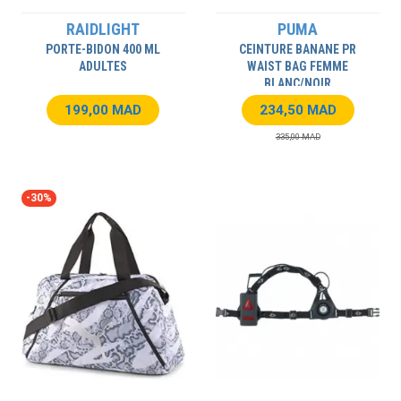
RAIDLIGHT
PUMA
PORTE-BIDON 400 ML
CEINTURE BANANE PR
ADULTES
WAIST BAG FEMME
BLANC/NOIR
199,00 MAD
234,50 MAD
335,00 MAD
-30%